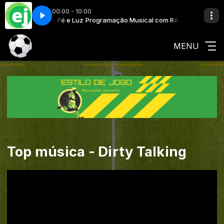
00:00 - 10:00
ical com Rádio Fé e Luz
naway
Ciaka - Runaway
Programação Musical com Rádio Fé e Luz
MENU
Top música - Dirty Talking