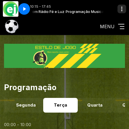
10:15 - 17:45
ção Musical com Rádio Fé e Luz
 - If We Meet Tomorrow
Programação Musical com Rádio Fé e 
Oktavvia - If We Meet Tomorrow
MENU
Programação
o
Segunda
Terça
Quarta
Qu
00:00 - 10:00