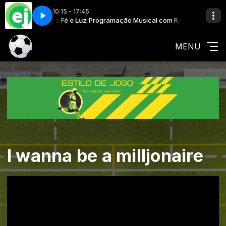
10:15 - 17:45
 com Rádio Fé e Luz
 for Love
Programação Musical com Rádio Fé e Luz
E-Lye Creed- Résumé for Love
MENU
I wanna be a milljonaire